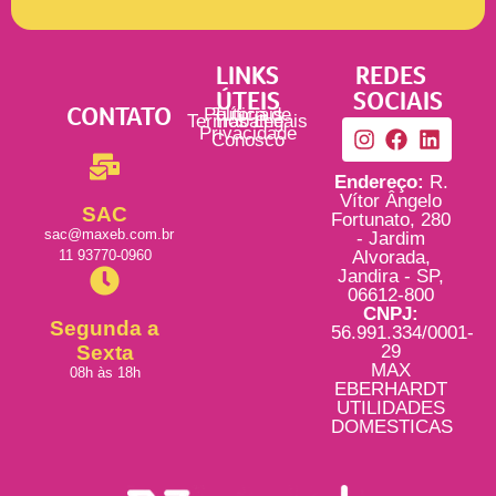
LINKS
REDES
ÚTEIS
SOCIAIS
CONTATO
Política de
Tutoriais
Termos Legais
Trabalhe
Privacidade
Conosco
Endereço:
R.
Vítor Ângelo
SAC
Fortunato, 280
sac@maxeb.com.br
- Jardim
11 93770-0960
Alvorada,
Jandira - SP,
06612-800
CNPJ:
Segunda a
56.991.334/0001-
Sexta
29
MAX
08h às 18h
EBERHARDT
UTILIDADES
DOMESTICAS