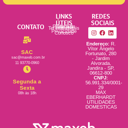
LINKS
REDES
ÚTEIS
SOCIAIS
CONTATO
Política de
Tutoriais
Termos Legais
Trabalhe
Privacidade
Conosco
Endereço:
R.
Vítor Ângelo
SAC
Fortunato, 280
sac@maxeb.com.br
- Jardim
11 93770-0960
Alvorada,
Jandira - SP,
06612-800
CNPJ:
Segunda a
56.991.334/0001-
Sexta
29
MAX
08h às 18h
EBERHARDT
UTILIDADES
DOMESTICAS