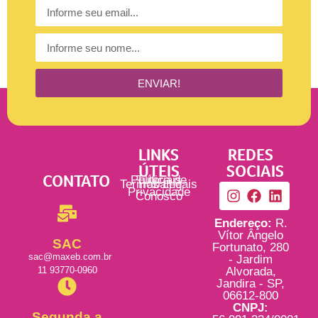
ENVIAR!
LINKS
REDES
ÚTEIS
SOCIAIS
CONTATO
Política de
Tutoriais
Termos Legais
Trabalhe
Privacidade
Conosco
Endereço:
R.
Vítor Ângelo
SAC
Fortunato, 280
sac@maxeb.com.br
- Jardim
11 93770-0960
Alvorada,
Jandira - SP,
06612-800
CNPJ:
Segunda a