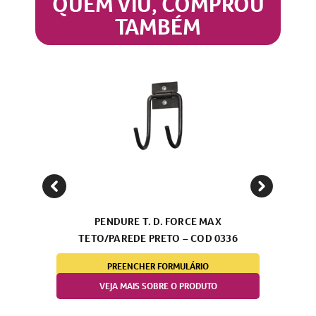
QUEM VIU, COMPROU
TAMBÉM
E T. D. FORCE MAX
PENDURE BICICLETA TET
DE PRETO – COD 0336
ZINCO – COD 01
NCHER FORMULÁRIO
PREENCHER FORMUL
AIS SOBRE O PRODUTO
VEJA MAIS SOBRE O P