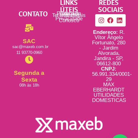
LINKS
REDES
ÚTEIS
SOCIAIS
CONTATO
Política de
Tutoriais
Termos Legais
Trabalhe
Privacidade
Conosco
Endereço:
R.
Vítor Ângelo
SAC
Fortunato, 280
sac@maxeb.com.br
- Jardim
11 93770-0960
Alvorada,
Jandira - SP,
06612-800
CNPJ:
Segunda a
56.991.334/0001-
Sexta
29
MAX
08h às 18h
EBERHARDT
UTILIDADES
DOMESTICAS