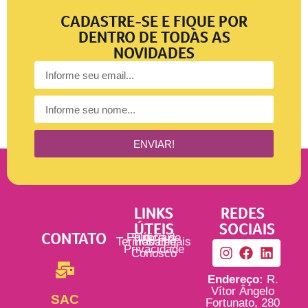
CADASTRE-SE E FIQUE POR
DENTRO DE TODAS AS
NOVIDADES
ENVIAR!
LINKS
REDES
ÚTEIS
SOCIAIS
CONTATO
Política de
Tutoriais
Termos Legais
Trabalhe
Privacidade
Conosco
Endereço:
R.
Vítor Ângelo
SAC
Fortunato, 280