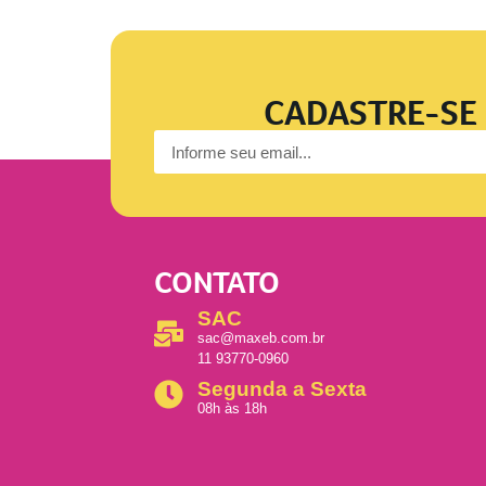
CADASTRE-SE 
CONTATO
SAC
sac@maxeb.com.br
11 93770-0960
Segunda a Sexta
08h às 18h