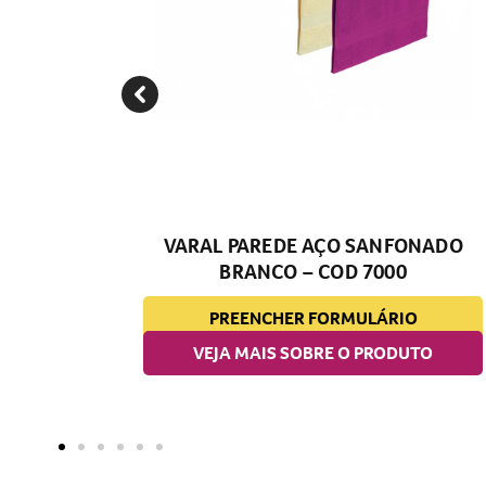
PA
VARAL PAREDE AÇO SANFONADO
 COD
BRANCO – COD 7000
PREENCHER FORMULÁRIO
O
VEJA MAIS SOBRE O PRODUTO
TO