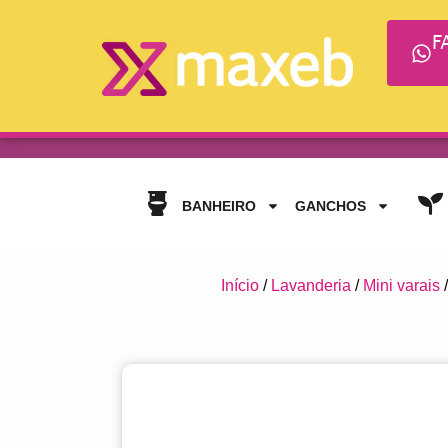
F
BANHEIRO
GANCHOS
Início
/
Lavanderia
/
Mini varais