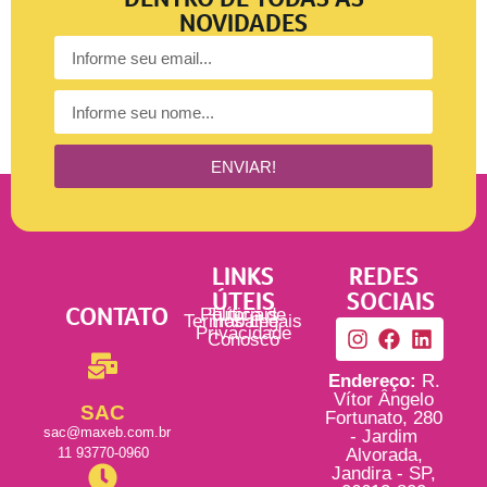
NOVIDADES
ENVIAR!
LINKS
REDES
ÚTEIS
SOCIAIS
CONTATO
Política de
Tutoriais
Termos Legais
Trabalhe
Privacidade
Conosco
Endereço:
R.
Vítor Ângelo
SAC
Fortunato, 280
sac@maxeb.com.br
- Jardim
11 93770-0960
Alvorada,
Jandira - SP,