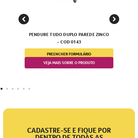
DO DUPLO PAREDE ZINCO
PENDURE TUDO DUPLO PA
– COD 0143
– COD 0142
NCHER FORMULÁRIO
PREENCHER FORMUL
AIS SOBRE O PRODUTO
VEJA MAIS SOBRE O P
CADASTRE-SE E FIQUE POR
DENTRO DE TODAS AS