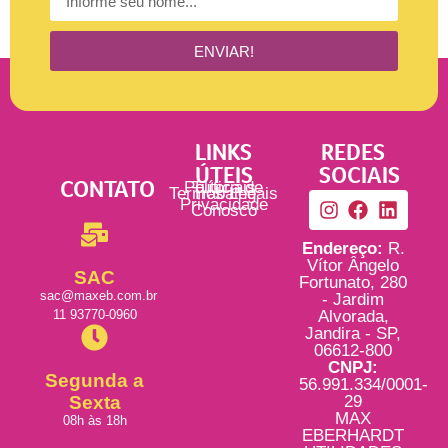
ENVIAR!
LINKS
REDES
ÚTEIS
SOCIAIS
CONTATO
Política de
Tutoriais
Termos Legais
Trabalhe
Privacidade
Conosco
Endereço:
R.
Vítor Ângelo
SAC
Fortunato, 280
sac@maxeb.com.br
- Jardim
11 93770-0960
Alvorada,
Jandira - SP,
06612-800
CNPJ:
Segunda a
56.991.334/0001-
Sexta
29
MAX
08h às 18h
EBERHARDT