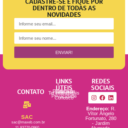
CADASTRE-SE E FIQUE POR
DENTRO DE TODAS AS
NOVIDADES
ENVIAR!
LINKS
REDES
ÚTEIS
SOCIAIS
CONTATO
Política de
Tutoriais
Termos Legais
Trabalhe
Privacidade
Conosco
Endereço:
R.
Vítor Ângelo
SAC
Fortunato, 280
sac@maxeb.com.br
- Jardim
11 93770-0960