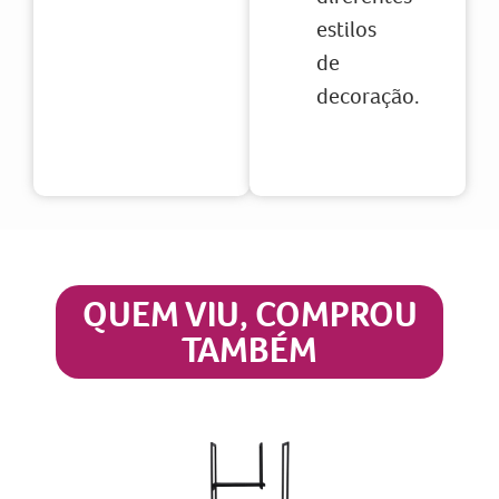
estilos
de
decoração.
QUEM VIU, COMPROU
TAMBÉM