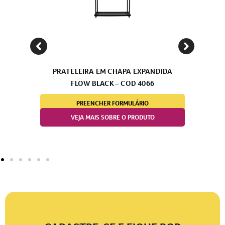
A EM CHAPA EXPANDIDA
PENDURE TUDO DUPLO PA
BLACK – COD 4066
– COD 0143
NCHER FORMULÁRIO
PREENCHER FORMUL
AIS SOBRE O PRODUTO
VEJA MAIS SOBRE O P