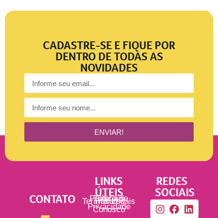
CADASTRE-SE E FIQUE POR
DENTRO DE TODAS AS
NOVIDADES
ENVIAR!
LINKS
REDES
ÚTEIS
SOCIAIS
CONTATO
Política de
Tutoriais
Termos Legais
Trabalhe
Privacidade
Conosco