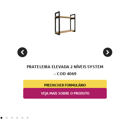
LEIRA ELEVADA 2 NÍVEIS SYSTEM
PENDURE T. 
– COD 4069
TETO/PAREDE P
PREENCHER FORMULÁRIO
PREENCHER
VEJA MAIS SOBRE O PRODUTO
VEJA MAIS SO