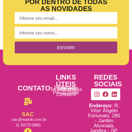
POR DENTRO DE TODAS
AS NOVIDADES
ENVIAR!
LINKS
REDES
ÚTEIS
SOCIAIS
CONTATO
Política de
Tutoriais
Termos Legais
Trabalhe
Privacidade
Conosco
Endereço:
R.
Vítor Ângelo
SAC
Fortunato, 280
sac@maxeb.com.br
- Jardim
11 93770-0960
Alvorada,
Jandira - SP,