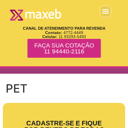
CANAL DE ATENDIMENTO PARA REVENDA
Contato:
4772-4449
Celular:
11 93293-5493
FAÇA SUA COTAÇÃO
11 94440-2116
PET
CADASTRE-SE E FIQUE