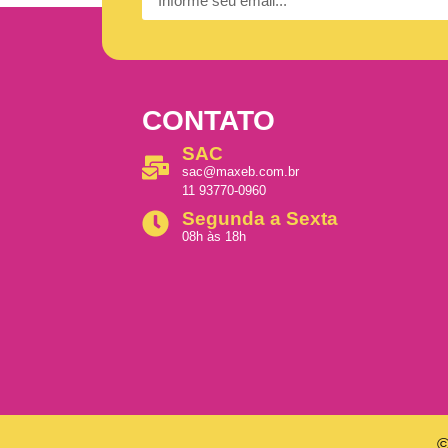
CONTATO
SAC
sac@maxeb.com.br
11 93770-0960
Segunda a Sexta
08h às 18h
©